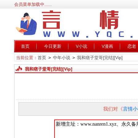
会员菜单加载中......
首页
今日更新
V小说
V漫画
恋老
当前位置：
首页
>
中年小说
>
我和痞子堂哥[完结][Vip]
我和痞子堂哥[完结][Vip]
我们对《
言情小