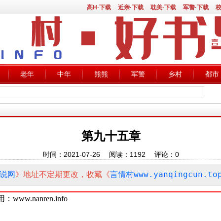
高H·下载
近亲·下载
耽美·下载
军警·下载
校
老年
中年
熊熊
军警
乡村
都市
第九十五章
时间：2021-07-26 阅读：
1192
评论：
0
说网
》地址不定期更改，收藏《
言情村www.yanqingcun.to