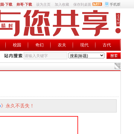
园·下载
帅哥·下载
设为主页
加入收藏
保存到桌面
校园
奇幻
农夫
现代
古代
p
》永久不丢失！